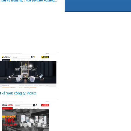
Thiết kế website, Thuê Domain Hosting...
t kế web công ty Molux
t kế web điện máy Đức Tiến