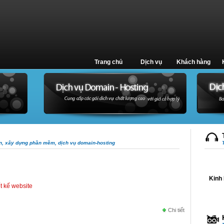
Trang chủ
Dịch vụ
Khách hàng
ến, xây dựng phần mềm, dịch vụ domain-hosting
Kinh 
ết kế website
Chi tiết