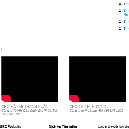
Thi
Thi
Na
Thi
Thi
i
CEO HÀ THỊ THANH XUÂN
CEO TẠ THỊ HƯƠNG
Công ty TNHH Cửa Cuốn Đại Phúc. Tel:
Công ty In Phi Long. Tel: 0936.434.222
0912.665.189
 SEO Website
Dịch vụ Tên miền
Lưu trữ web hostin