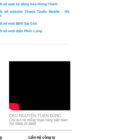
ết kế web tự động hóa Hưng Thịnh
ết kế website Thanh Tuyển Mobile - Hà
m
ết kế web BĐS Sài Gòn
ết kế web điện Phúc Long
CEO NGUYỄN TUẤN DŨNG
Chủ tịch hệ thống Yoga Vàng Việt Nam.
Tel: 0968.25.6868
g
Liên hệ công ty