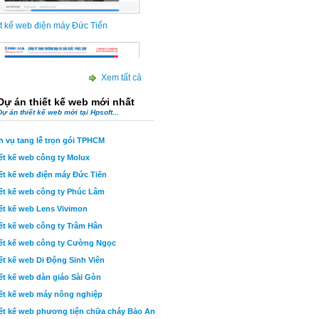
Xem tất cả
t kế web công ty Phúc Lâm
Dự án thiết kế web mới nhất
Dự án thiết kế web mới tại Hpsoft...
h vụ tang lễ trọn gói TPHCM
ết kế web công ty Molux
ết kế web điện máy Đức Tiến
ết kế web công ty Phúc Lâm
ết kế web Lens Vivimon
ết kế web công ty Trâm Hân
ết kế web công ty Cường Ngọc
ết kế web Di Động Sinh Viên
ết kế web dàn giáo Sài Gòn
ết kế web máy nông nghiệp
ết kế web phương tiện chữa cháy Bảo An