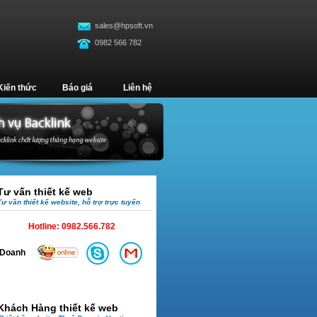
sales@hpsoft.vn
0982 566 782
Kiến thức
Báo giá
Liên hệ
Tư vấn thiết kế web
Tư vần thiết kế website, hỗ trợ trực tuyến
Hotline:
0982.566.782
Doanh
Khách Hàng thiết kế web