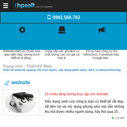
Trang chủ
0982.566.782
Dịch vụ
Thiết kế website
Dịch vụ Tên miền
Dịch vụ Web Hosting
Dịch vụ SEO
THIẾT KẾ
DOMAIN
QUẢNG CÁO
Email doanh nghiệp
Dịch vụ quản trị website
WEBSITE
HOSTING
TRỰC TUYẾN
Xây dựng phần mềm
Website thiết kế chuẩn seo,
Cung cấp các gói dịch vụ
Tối ưu hóa công cụ tìm
Thiết kế Logo, Profile
giao diện đẹp, tương thích
chất lượng cao với giá cả
kiếm(Seo), Facebook Ads,
Khách hàng
thiết bị di động...
hợp lý
Google Ads...
Kiến thức
Kiến thức Website
Trang chủ - Thiết Kế Web
Domain - WebHosting
Thiết kế website, quảng cáo trực tuyến, xây dựng phần mềm, dịch vụ domain-hosting
Internet và Email
Quản trị website
Tối ưu hóa web (SEO)
website
Thương mại điện tử
Tài liệu thiết kế Web
10 chiêu tăng lượng truy cập cho website
Báo giá
Thiết kế website
Nếu trang web của công ty bạn có thiết kế rất đẹp,
Quảng cáo trực tuyến
rất tiện lợi và nội dung phong phú mà vẫn không
Domain-Hosting
Quản trị website
thu hút được nhiều người dùng, hãy thử qua 10...
Liên hệ
Chi tiết