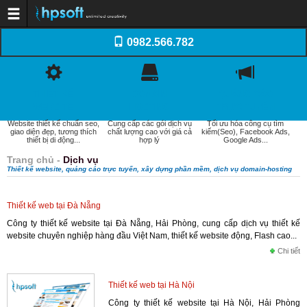
Trang chủ
0982.566.782
Dịch vụ
Thiết kế website
Dịch vụ Tên miền
Dịch vụ Web Hosting
Dịch vụ SEO
THIẾT KẾ
DOMAIN
QUẢNG CÁO
Email doanh nghiệp
Dịch vụ quản trị website
WEBSITE
HOSTING
TRỰC TUYẾN
Xây dựng phần mềm
Website thiết kế chuẩn seo,
Cung cấp các gói dịch vụ
Tối ưu hóa công cụ tìm
Thiết kế Logo, Profile
giao diện đẹp, tương thích
chất lượng cao với giá cả
kiếm(Seo), Facebook Ads,
Khách hàng
thiết bị di động...
hợp lý
Google Ads...
Kiến thức
Kiến thức Website
Trang chủ
-
Dịch vụ
Domain - WebHosting
Thiết kế website, quảng cáo trực tuyến, xây dựng phần mềm, dịch vụ domain-hosting
Internet và Email
Quản trị website
Tối ưu hóa web (SEO)
Thiết kế web tại Đà Nẵng
Thương mại điện tử
Tài liệu thiết kế Web
Công ty thiết kế website tại Đà Nẵng, Hải Phòng, cung cấp dịch vụ thiết kế
Báo giá
website chuyên nghiệp hàng đầu Việt Nam, thiết kế website động, Flash cao...
Thiết kế website
Quảng cáo trực tuyến
Chi tiết
Domain-Hosting
Quản trị website
Liên hệ
Thiết kế web tại Hà Nội
Công ty thiết kế website tại Hà Nội, Hải Phòng