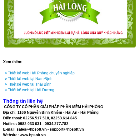
Xem thêm:
Thiết kế web Hải Phòng chuyên nghiệp
Thiết kế web tại Nam Định
Thiết kế web tại Thái Bình
Thiết kế web tại Hải Dương
Thông tin liên hệ
CÔNG TY CỔ PHẦN GIẢI PHÁP
PHẦN M
ỀM
HẢI PHÒNG
Địa chỉ: 1166 Nguyễn Bỉnh Khiêm - Hải An - Hải Phòng
Điện thoại: 02256.517.518, 02253.614.845
Hotline: 0982 033 031 - 0934.277.782
E-mail:
sales@hpsoft.vn
-
support@hpsoft.vn
Website:
www.hpsoft.vn