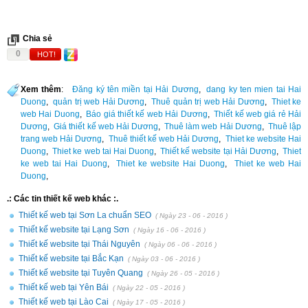
Chia sẻ
0
HOT!
Xem thêm
:
Đăng ký tên miền tại Hải Dương
,
dang ky ten mien tai Hai
Duong
,
quản trị web Hải Dương
,
Thuê quản trị web Hải Dương
,
Thiet ke
web Hai Duong
,
Báo giá thiết kế web Hải Dương
,
Thiết kế web giá rẻ Hải
Dương
,
Giá thiết kế web Hải Dương
,
Thuê làm web Hải Dương
,
Thuê lập
trang web Hải Dương
,
Thuê thiết kế web Hải Dương
,
Thiet ke website Hai
Duong
,
Thiet ke web tai Hai Duong
,
Thiết kế website tại Hải Dương
,
Thiet
ke web tai Hai Duong
,
Thiet ke website Hai Duong
,
Thiet ke web Hai
Duong
,
.: Các tin thiết kế web khác :.
Thiết kế web tại Sơn La chuẩn SEO
( Ngày 23 - 06 - 2016 )
Thiết kế website tại Lạng Sơn
( Ngày 16 - 06 - 2016 )
Thiết kế website tại Thái Nguyên
( Ngày 06 - 06 - 2016 )
Thiết kế website tại Bắc Kạn
( Ngày 03 - 06 - 2016 )
Thiết kế website tại Tuyên Quang
( Ngày 26 - 05 - 2016 )
Thiết kế web tại Yên Bái
( Ngày 22 - 05 - 2016 )
Thiết kế web tại Lào Cai
( Ngày 17 - 05 - 2016 )