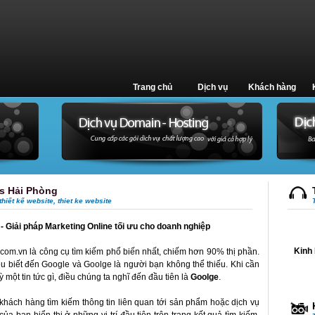
Trang chủ
Dịch vụ
Khách hàng
s Hải Phòng
 thiết kế website, thiet ke website
 Giải pháp Marketing Online tối ưu cho doanh nghiệp
Kinh 
com.vn là công cụ tìm kiếm phổ biến nhất, chiếm hơn 90% thị phần.
ều biết đến Google và Goolge là người bạn không thể thiếu. Khi cần
 một tin tức gì, điều chúng ta nghĩ đến đầu tiên là
Goolge
.
khách hàng tìm kiếm thông tin liên quan tới sản phẩm hoặc dịch vụ