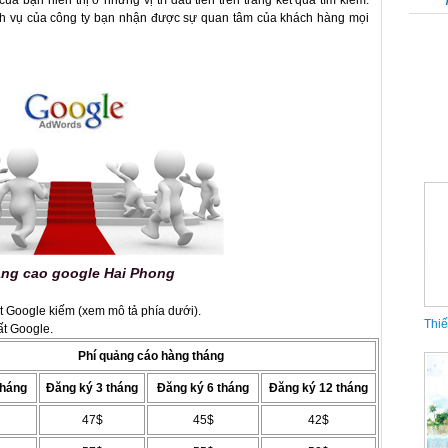
a bạn hiển thị ở những vị trí đầu tiên trên trang kết quả tìm kiếm.
ch vụ của công ty bạn nhận được sự quan tâm của khách hàng mọi
Thiế
ng cao google Hai Phong
ất Google kiếm (xem mô tả phía dưới).
ất Google.
Phí quảng cáo hàng tháng
tháng
Đăng ký 3 tháng
Đăng ký 6 tháng
Đăng ký 12 tháng
Thiế
47$
45$
42$