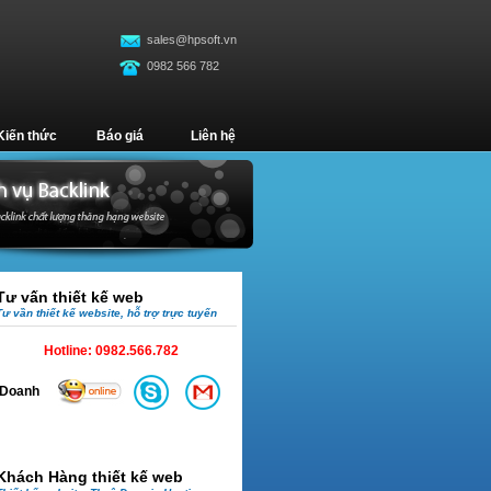
sales@hpsoft.vn
0982 566 782
Kiến thức
Báo giá
Liên hệ
Tư vấn thiết kế web
Tư vần thiết kế website, hỗ trợ trực tuyến
Hotline:
0982.566.782
Doanh
Khách Hàng thiết kế web