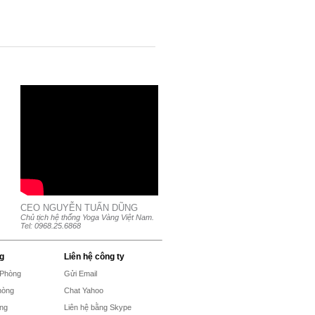
CEO NGUYỄN TUẤN DŨNG
Chủ tịch hệ thống Yoga Vàng Việt Nam.
Tel: 0968.25.6868
g
Liên hệ công ty
 Phòng
Gửi Email
hòng
Chat Yahoo
ong
Liên hệ bằng Skype