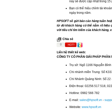
này sẽ được cập nhật trong 15 
Bạn có thể hiệu chỉnh tài khoản
ngày trong năm.
HPSOFT sẽ gửi báo cáo hàng tuần hoặc
từ đó khách hàng có thể nắm rõ hiệu q
với tiêu chí tìm kiếm của khách hàng, ví
Chia sẻ
0
HOT!
Liên hệ thiết kế web:
CÔNG TY CỔ PHẦN GIẢI PHÁP PHẦN 
Trụ sở: Ngõ 1166 Nguyễn Bỉnh 
Chi nhánh miền Trung: Số K33
Chi Nhánh Quảng Ninh: Số 22 
Điện thoại: 02256.517.518, 02
Hotline: 0982 566 782
E-mail:
sales@hpsoft.vn
-
suppo
Website:
www.hpsoft.vn