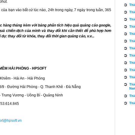
phút.
Thi
 của bạn vào bất cứ lúc nào, 24h trong ngày, 7 ngày trong tuần, 365
Thi
Thi
 hàng tháng kèm với bảng phân tích hiệu quả quảng cáo google,
Thi
uả chiến dịch của mình và thay đổi khi cần thiết để phù hợp hơn
Thi
 dụ: thay đổi từ khóa, thay đổi thời gian quảng cáo, v.v...
Thi
Thi
Thi
Thi
MỀM HẢI PHÒNG - HPSOFT
Thi
Thi
Khiêm - Hải An - Hải Phòng
Thi
3/9 - Đường Hải Phòng - Q. Thanh Khê - Đà Nẵng
Na
- Trưng Vương - Uông Bí - Quảng Ninh
Thi
Thi
253.614.845
rt@hpsoft.vn