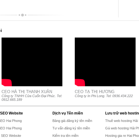
i
CEO HÀ THỊ THANH XUÂN
CEO TẠ THỊ HƯƠNG
Công ty TNHH Cửa Cuốn Đại Phúc. Tel:
Công ty In Phi Long. Tel: 0936.434.222
0912.665.189
 SEO Website
Dịch vụ Tên miền
Lưu trữ web hostin
SEO Hai Phong
Bảng giá đăng ký tên miền
Thuê web hosting Hải
SEO Hai Phong
Tư vấn đăng ký tên miền
Gá web hosting Hải P
h SEO Website
Kiểm tra tên miền
Hosting gia re Hai Ph