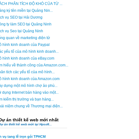
ÁCH PHÂN TÍCH ĐỘ KHÓ CỦA TỪ ...
ng ký tên miền tại Quảng Nin...
ch vụ SEO tại Hải Dương
ng ty làm SEO tại Quảng Ninh
ch vụ Seo tại Quảng Ninh
ng quan về marketing điện tử
 hình kinh doanh của Paypal
c yếu tố của mô hình kinh doanh...
ô hình kinh doanh của eBay.com
m hiểu về thành công của Amazon.com...
ân tích các yếu tố của mô hình...
ô hình kinh doanh của Amazon.com
y dựng một mô hình chợ ảo phù...
 dụng Internet bán hàng vào một...
m kiếm thị trường và bạn hàng...
ái niệm chung về Thương mại điện...
Dự án thiết kế web mới nhất
Dự án thiết kế web mới tại Hpsoft...
h vụ tang lễ trọn gói TPHCM