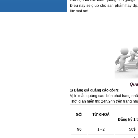
của bạn thì các mẫu quảng cáo google củ
Điều này sẽ giúp cho sản phẩm hay dị
lúc mọi nơi.
Qua
1/ Bảng giá quảng cáo gói N:
Vị trí mẫu quảng cáo: bên phải trang nh
Thời gian hiển thị: 24h/24h trên trang nh
GÓI
TỪ KHOÁ
Đăng ký 1 
N0
1 - 2
50$