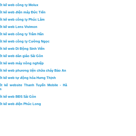
ết kế web công ty Molux
ết kế web điện máy Đức Tiến
ết kế web công ty Phúc Lâm
ết kế web Lens Vivimon
ết kế web công ty Trâm Hân
ết kế web công ty Cường Ngọc
ết kế web Di Động Sinh Viên
ết kế web dàn giáo Sài Gòn
ết kế web máy nông nghiệp
ết kế web phương tiện chữa cháy Bảo An
ết kế web tự động hóa Hưng Thịnh
ết kế website Thanh Tuyển Mobile - Hà
m
ết kế web BĐS Sài Gòn
ết kế web điện Phúc Long