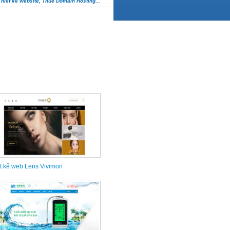
Thiết kế website, Thuê Domain Hosting...
t kế web Lens Vivimon
t kế web công ty Trâm Hân