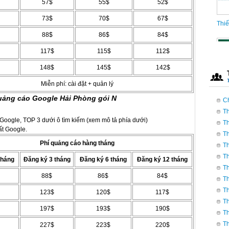
57$
55$
52$
73$
70$
67$
88$
86$
84$
117$
115$
112$
Thiế
148$
145$
142$
Miễn phí: cài đặt + quản lý
uảng cáo Google Hải Phòng gói N
C
Th
t Google, TOP 3 dưới ô tìm kiếm (xem mô tả phía dưới)
Th
ất Google.
Th
Phí quảng cáo hàng tháng
Th
Th
tháng
Đăng ký 3 tháng
Đăng ký 6 tháng
Đăng ký 12 tháng
Th
88$
86$
84$
Th
Th
123$
120$
117$
Th
197$
193$
190$
Th
Th
227$
223$
220$