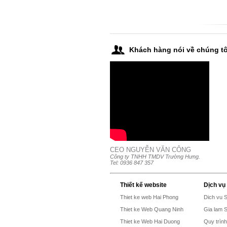
Khách hàng nói về chúng tô
CEO NGUYỄN VĂN CÔNG
Công ty TNHH TMDV Trường Hưng.
Tel: 0936 847 357
Thiết kế website
Dịch vụ
Thiet ke web Hai Phong
Dich vu 
Thiet ke Web Quang Ninh
Gia lam 
Thiet ke Web Hai Duong
Quy trìn