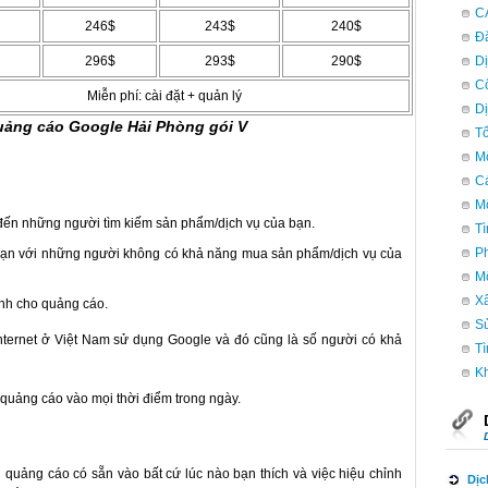
C
246$
243$
240$
Đă
296$
293$
290$
Dị
Cô
Miễn phí: cài đặt + quản lý
Dị
uảng cáo Google Hải Phòng gói V
Tổ
Mô
Cá
M
đến những người tìm kiếm sản phẩm/dịch vụ của bạn.
Tì
Ph
 bạn với những người không có khả năng mua sản phẩm/dịch vụ của
M
Xâ
ành cho quảng cáo.
Sử
ernet ở Việt Nam sử dụng Google và đó cũng là số người có khả
Tì
Kh
 quảng cáo vào mọi thời điểm trong ngày.
 quảng cáo có sẵn vào bất cứ lúc nào bạn thích và việc hiệu chỉnh
Dịc