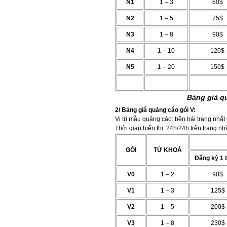
N1
1 – 3
60$
N2
1 – 5
75$
N3
1 – 8
90$
N4
1 – 10
120$
N5
1 – 20
150$
Bảng giá q
2/ Bảng giá quảng cáo gói V:
Vị trí mẫu quảng cáo: bên trái trang nhấ
Thời gian hiển thị: 24h/24h trên trang nh
GÓI
TỪ KHOÁ
Đăng ký 1 
V0
1 – 2
90$
V1
1 – 3
125$
V2
1 – 5
200$
V3
1 – 8
230$