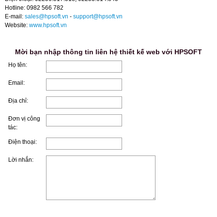
Hotline: 0982 566 782
E-mail:
sales@hpsoft.vn
-
support@hpsoft.vn
Website:
www.hpsoft.vn
Mời bạn nhập thông tin liên hệ thiết kế web với HPSOFT
Họ tên:
Email:
Địa chỉ:
Đơn vị công
tác:
Điện thoại:
Lời nhắn: