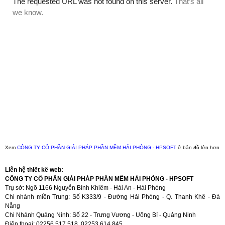
Xem
CÔNG TY CỔ PHẦN GIẢI PHÁP PHẦN MỀM HẢI PHÒNG - HPSOFT
ở bản đồ lớn hơn
Liên hệ thiết kế web:
CÔNG TY CỔ PHẦN GIẢI PHÁP PHẦN MỀM HẢI PHÒNG - HPSOFT
Trụ sở: Ngõ 1166 Nguyễn Bỉnh Khiêm - Hải An - Hải Phòng
Chi nhánh miền Trung: Số K333/9 - Đường Hải Phòng - Q. Thanh Khê - Đà
Nẵng
Chi Nhánh Quảng Ninh: Số 22 - Trưng Vương - Uông Bí - Quảng Ninh
Điện thoại: 02256.517.518, 02253.614.845