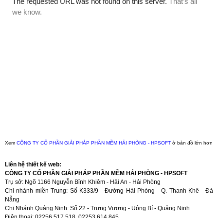
Xem
CÔNG TY CỔ PHẦN GIẢI PHÁP PHẦN MỀM HẢI PHÒNG - HPSOFT
ở bản đồ lớn hơn
Liên hệ thiết kế web:
CÔNG TY CỔ PHẦN GIẢI PHÁP PHẦN MỀM HẢI PHÒNG - HPSOFT
Trụ sở: Ngõ 1166 Nguyễn Bỉnh Khiêm - Hải An - Hải Phòng
Chi nhánh miền Trung: Số K333/9 - Đường Hải Phòng - Q. Thanh Khê - Đà
Nẵng
Chi Nhánh Quảng Ninh: Số 22 - Trưng Vương - Uông Bí - Quảng Ninh
Điện thoại: 02256.517.518, 02253.614.845