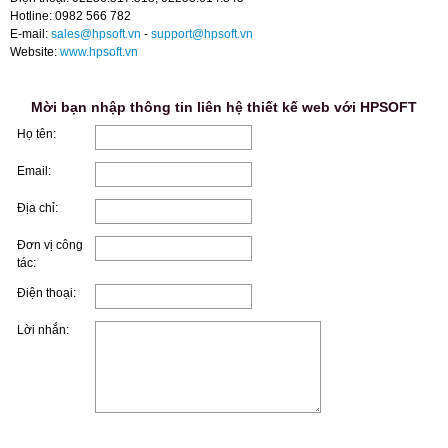
Hotline: 0982 566 782
E-mail:
sales@hpsoft.vn
-
support@hpsoft.vn
Website:
www.hpsoft.vn
Mời bạn nhập thông tin liên hệ thiết kế web với HPSOFT
Họ tên:
Email:
Địa chỉ:
Đơn vị công
tác:
Điện thoại:
Lời nhắn: