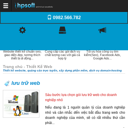
Trang chủ
0982.566.782
Dịch vụ
Thiết kế website
Dịch vụ Tên miền
Dịch vụ Web Hosting
Dịch vụ SEO
THIẾT KẾ
DOMAIN
QUẢNG CÁO
Email doanh nghiệp
Dịch vụ quản trị website
WEBSITE
HOSTING
TRỰC TUYẾN
Xây dựng phần mềm
Website thiết kế chuẩn seo,
Cung cấp các gói dịch vụ
Tối ưu hóa công cụ tìm
Thiết kế Logo, Profile
giao diện đẹp, tương thích
chất lượng cao với giá cả
kiếm(Seo), Facebook Ads,
Khách hàng
thiết bị di động...
hợp lý
Google Ads...
Kiến thức
Kiến thức Website
Trang chủ - Thiết Kế Web
Domain - WebHosting
Thiết kế website, quảng cáo trực tuyến, xây dựng phần mềm, dịch vụ domain-hosting
Internet và Email
Quản trị website
Tối ưu hóa web (SEO)
lưu trữ web
Thương mại điện tử
Tài liệu thiết kế Web
Sáu bước lựa chọn gói lưu trữ web cho doanh
Báo giá
Thiết kế website
nghiệp nhỏ
Quảng cáo trực tuyến
Nếu đang là 1 người quản lý của doanh nghiệp
Domain-Hosting
Quản trị website
nhỏ và cân nhắc đến việc bắt đầu trang web cho
Liên hệ
doanh nghiệp của mình, sẽ có rất nhiều thứ cần
phải...