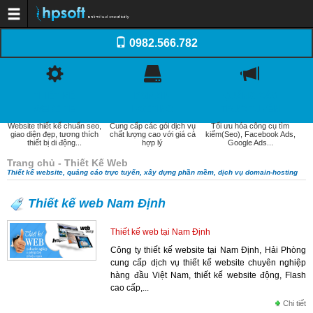
Trang chủ
0982.566.782
Dịch vụ
Thiết kế website
Dịch vụ Tên miền
Dịch vụ Web Hosting
Dịch vụ SEO
THIẾT KẾ
DOMAIN
QUẢNG CÁO
Email doanh nghiệp
Dịch vụ quản trị website
WEBSITE
HOSTING
TRỰC TUYẾN
Xây dựng phần mềm
Website thiết kế chuẩn seo,
Cung cấp các gói dịch vụ
Tối ưu hóa công cụ tìm
Thiết kế Logo, Profile
giao diện đẹp, tương thích
chất lượng cao với giá cả
kiếm(Seo), Facebook Ads,
Khách hàng
thiết bị di động...
hợp lý
Google Ads...
Kiến thức
Kiến thức Website
Trang chủ - Thiết Kế Web
Domain - WebHosting
Thiết kế website, quảng cáo trực tuyến, xây dựng phần mềm, dịch vụ domain-hosting
Internet và Email
Quản trị website
Tối ưu hóa web (SEO)
Thiết kế web Nam Định
Thương mại điện tử
Tài liệu thiết kế Web
Thiết kế web tại Nam Định
Báo giá
Thiết kế website
Công ty thiết kế website tại Nam Định, Hải Phòng
Quảng cáo trực tuyến
cung cấp dịch vụ thiết kế website chuyên nghiệp
Domain-Hosting
Quản trị website
hàng đầu Việt Nam, thiết kế website động, Flash
Liên hệ
cao cấp,...
Chi tiết