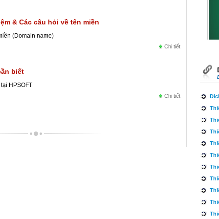
niệm & Các câu hỏi về tên miền
Thiế
 miền (Domain name)
Chi tiết
cần biết
n tại HPSOFT
Chi tiết
Dịc
Thi
Thiế
Thi
Thi
Thi
Thi
Thi
Thi
Thi
Thi
Thi