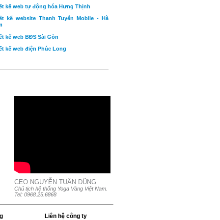
ết kế web tự động hóa Hưng Thịnh
ết kế website Thanh Tuyển Mobile - Hà
m
ết kế web BĐS Sài Gòn
ết kế web điện Phúc Long
CEO NGUYỄN TUẤN DŨNG
Chủ tịch hệ thống Yoga Vàng Việt Nam.
Tel: 0968.25.6868
g
Liên hệ công ty