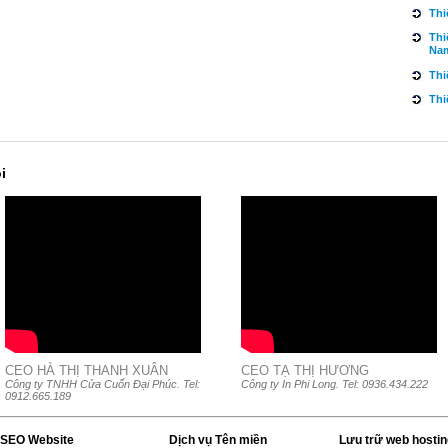
Thi
Thi
Na
Thi
Thi
i
CEO HÀ THỊ THANH XUÂN
CEO TẠ THỊ HƯƠNG
Công ty TNHH Cửa Cuốn Đại Phúc. Tel:
Công ty In Phi Long. Tel: 0936.434.222
0912.665.189
 SEO Website
Dịch vụ Tên miền
Lưu trữ web hostin