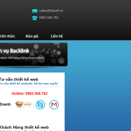
sales@hpsoft.vn
0982 566 782
Kiến thức
Báo giá
Liên hệ
Tư vấn thiết kế web
Tư vần thiết kế website, hỗ trợ trực tuyến
Hotline:
0982.566.782
Doanh
Khách Hàng thiết kế web