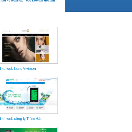
Thiết kế website, Thuê Domain Hosting...
t kế web Lens Vivimon
t kế web công ty Trâm Hân