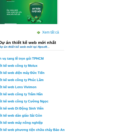
t kế web công ty Cường Ngọc
Xem tất cả
Dự án thiết kế web mới nhất
Dự án thiết kế web mới tại Hpsoft...
h vụ tang lễ trọn gói TPHCM
ết kế web công ty Molux
t kế web công ty Molux
ết kế web điện máy Đức Tiến
ết kế web công ty Phúc Lâm
ết kế web Lens Vivimon
ết kế web công ty Trâm Hân
ết kế web công ty Cường Ngọc
ết kế web Di Động Sinh Viên
ết kế web dàn giáo Sài Gòn
ết kế web máy nông nghiệp
ết kế web phương tiện chữa cháy Bảo An