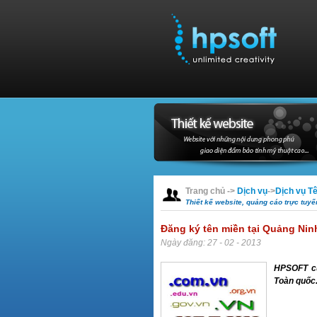
Trang chủ
->
Dịch vụ
->
Dịch vụ T
Thiết kế website, quảng cáo trực tuy
Đăng ký tên miền tại Quảng Nin
Ngày đăng: 27 - 02 - 2013
HPSOFT cu
Toàn quốc.