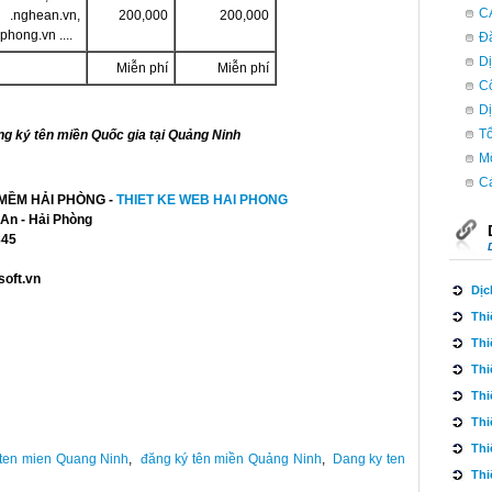
C
.nghean.vn,
200,000
200,000
phong.vn ....
Đă
Dị
Miễn phí
Miễn phí
Cô
Dị
Tổ
ng ký tên miền Quốc gia tại Quảng Ninh
Mô
Cá
M
ỀM
HẢI PHÒNG
-
THIET KE WEB HAI PHONG
 An - Hải Phòng
845
oft.vn
Dịc
Thi
Thi
Thi
Thi
Thi
Thi
ten mien Quang Ninh
,
đăng ký tên miền Quảng Ninh
,
Dang ky ten
Thi