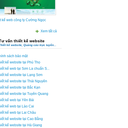
t kế web công ty Cường Ngọc
Xem tất cả
Tư vấn thiết kế website
Thiết kế website, Quảng cáo trực tuyến...
hính sách bảo mật
iết kế website tại Phú Thọ
t kế web công ty Molux
iết kế web tại Sơn La chuẩn S...
iết kế website tại Lạng Sơn
iết kế website tại Thái Nguyên
iết kế website tại Bắc Kạn
iết kế website tại Tuyên Quang
iết kế web tại Yên Bái
iết kế web tại Lào Cai
iết kế web tại Lai Châu
iết kế website tại Cao Bằng
iết kế website tại Hà Giang