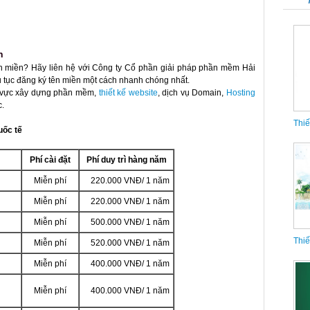
h
n miền? Hãy liên hệ với Công ty Cổ phần giải pháp phần mềm Hải
 tục đăng ký tên miền một cách nhanh chóng nhất.
h vực xây dựng phần mềm,
thiết kế website
, dịch vụ Domain,
Hosting
c.
Thiế
ốc tế
Phí cài đặt
Phí duy trì hàng năm
Miễn phí
220.000 VNĐ/ 1 năm
Miễn phí
220.000 VNĐ/ 1 năm
Miễn phí
500.000 VNĐ/ 1 năm
Thiế
Miễn phí
520.000 VNĐ/ 1 năm
Miễn phí
400.000 VNĐ/ 1 năm
Miễn phí
400.000 VNĐ/ 1 năm