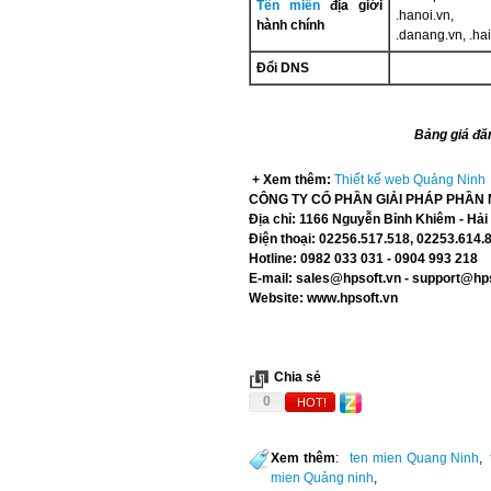
Tên miền
địa giới
.hanoi.vn, 
hành chính
.danang.vn, .hai
Đổi DNS
Bảng giá đă
+ Xem thêm:
Thiết kế web Quảng Ninh
CÔNG TY CỔ PHẦN GIẢI PHÁP
PHẦN 
Địa chỉ: 1166 Nguyễn Bỉnh Khiêm - Hải
Điện thoại:
02256.517.518, 02253.614.
Hotline: 0982 033 031 - 0904 993 218
E-mail:
sales@hpsoft.vn
-
support@hps
Website:
www.hpsoft.vn
Chia sẻ
0
HOT!
Xem thêm
:
ten mien Quang Ninh
,
mien Quảng ninh
,