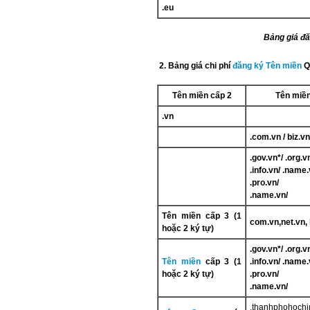
.eu
Bảng giá đă
2. Bảng giá chi phí
đăng ký Tên miền
Q
Tên miền cấp 2
Tên miền
.vn
.com.vn / biz.vn
.gov.vn*/ .org.v
.info.vn/ .name.
.pro.vn/ .
.name.vn/
Tên miền cấp 3 (1
com.vn,net.vn, 
hoặc 2 ký tự)
.gov.vn*/ .org.v
Tên miền
cấp 3 (1
.info.vn/ .name.
hoặc 2 ký tự)
.pro.vn/ .
.name.vn/
.thanhphohochi