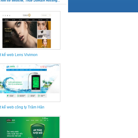
Thiết kế website, Thuê Domain Hosting...
t kế web Lens Vivimon
t kế web công ty Trâm Hân