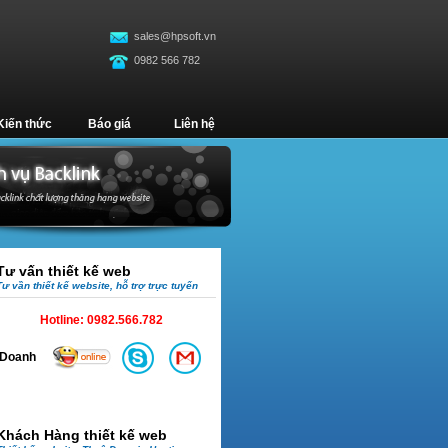
sales@hpsoft.vn
0982 566 782
Kiến thức
Báo giá
Liên hệ
Tư vấn thiết kế web
Tư vần thiết kế website, hỗ trợ trực tuyến
Hotline:
0982.566.782
Doanh
Khách Hàng thiết kế web