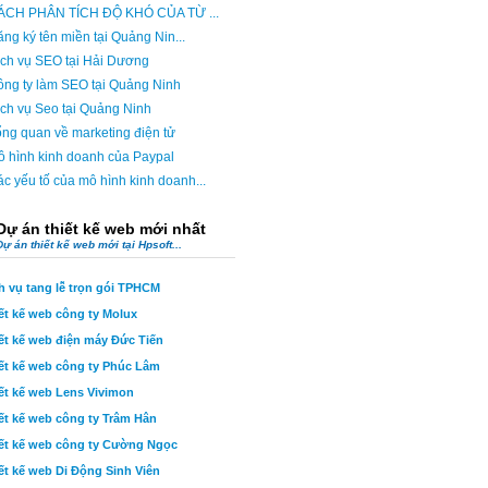
ÁCH PHÂN TÍCH ĐỘ KHÓ CỦA TỪ ...
ng ký tên miền tại Quảng Nin...
ch vụ SEO tại Hải Dương
ng ty làm SEO tại Quảng Ninh
ch vụ Seo tại Quảng Ninh
ng quan về marketing điện tử
 hình kinh doanh của Paypal
c yếu tố của mô hình kinh doanh...
Dự án thiết kế web mới nhất
Dự án thiết kế web mới tại Hpsoft...
h vụ tang lễ trọn gói TPHCM
ết kế web công ty Molux
ết kế web điện máy Đức Tiến
ết kế web công ty Phúc Lâm
ết kế web Lens Vivimon
ết kế web công ty Trâm Hân
ết kế web công ty Cường Ngọc
ết kế web Di Động Sinh Viên