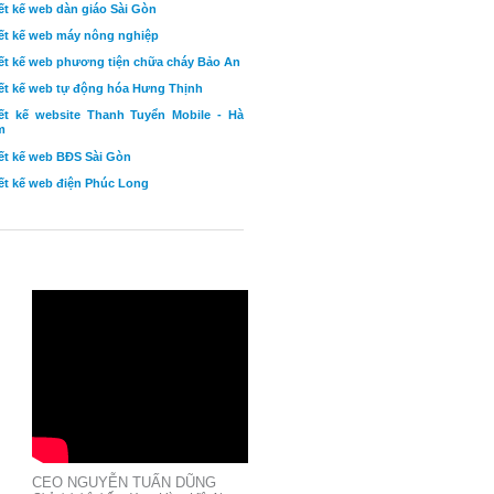
ết kế web dàn giáo Sài Gòn
ết kế web máy nông nghiệp
ết kế web phương tiện chữa cháy Bảo An
ết kế web tự động hóa Hưng Thịnh
ết kế website Thanh Tuyển Mobile - Hà
m
ết kế web BĐS Sài Gòn
ết kế web điện Phúc Long
CEO NGUYỄN TUẤN DŨNG