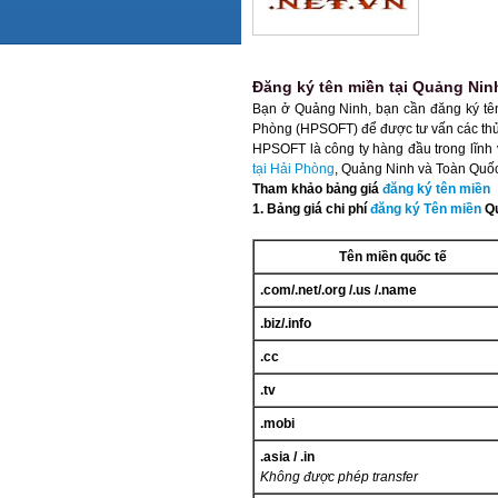
Đăng ký tên miền tại Quảng Nin
Bạn ở Quảng Ninh, bạn cần đăng ký tê
Phòng (HPSOFT) để được tư vấn các thủ
HPSOFT là công ty hàng đầu trong lĩn
tại Hải Phòng
, Quảng Ninh và Toàn Quố
Tham khảo bảng giá
đăng ký tên miền
1. Bảng giá chi phí
đăng ký Tên miền
Qu
Tên miền quốc tế
.com/.net/.org
/.us
/.name
.biz/.info
.cc
.tv
.mobi
.asia / .in
Không được phép transfer