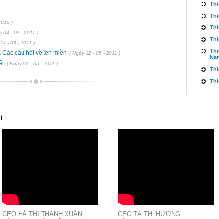
Thi
Thi
2012 )
Thi
y 04 - 09 - 2011 )
Thi
24 - 05 - 2011 )
Thi
& Các câu hỏi về tên miền
( Ngày 22 - 05 - 2011 )
Na
ết
( Ngày 02 - 05 - 2011 )
Thi
Thi
i
CEO HÀ THỊ THANH XUÂN
CEO TẠ THỊ HƯƠNG