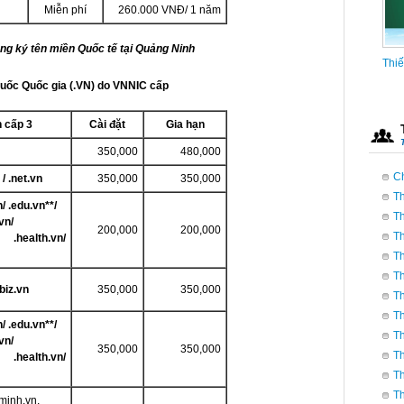
Miễn phí
260.000 VNĐ/ 1 năm
ng ký tên miền Quốc tế tại Quảng Ninh
Thiế
uốc Quốc gia (.VN) do VNNIC cấp
 cấp 3
Cài đặt
Gia hạn
350,000
480,000
C
 / .net.vn
350,000
350,000
Th
n/ .edu.vn**/
Thiế
Th
vn/
200,000
200,000
Th
health.vn/
Th
Th
biz.vn
350,000
350,000
Th
Th
n/ .edu.vn**/
Th
vn/
350,000
350,000
Th
health.vn/
Th
Th
minh.vn,