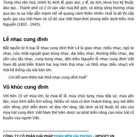
Trung như văn hoá, chính trị, kinh tế, giáo dục, y tế, du lịch, khoa học kỹ thuật,
đào tạo... Thành phố có 2 Di sản văn hoá thế giới, có dòng sông Hương chảy
qua tạo ra sự hấp dẫn mạnh mẽ về quang cảnh thiên nhiên. Huế là đô thị cấp
quốc gia của Việt Nam và cố đô của Việt Nam thời phong kiến dưới triều nhà
Nguyễn (1802 - 1945).
Lễ nhạc cung đình
Bắt nguồn từ 8 loại lễ nhạc cung đình thời Lê là giao nhạc, miếu nhạc, ngũ tự
nhạc, cửu nhật nguyệt giao trùng nhạc, đại triều nhạc, thường triều nhạc, đại
yến cửu tấu nhạc, cung trung nhạc, đến triều Nguyễn lễ nhạc cung đình Việt
Nam đã phát triển thành hai loại hình Đại nhạc và Nhã nhạc (tiểu nhạc) với
một hệ thống các bài bản lớn.
Chi tiết xem thêm bài
Nhã nhạc cung đình Huế
"
Vũ khúc cung đình
Với trên 15 vở múa lớn, từ múa tế lễ, múa chúc tụng, múa tiếp sứ, múa yến
tiệc, múa trình diễn tích tuồng. Nhiều vở múa có tính hoành tráng, quy mô diễn
viên đông, phô diễn được vẻ đẹp rộn ràng, lấp lánh và kỹ thuật, kỹ xảo của
múa hát cung đình Việt Nam thể hiện được sự phát triển nâng cao múa hát cổ
truyền của người Việt.
----------------------------------------------------------------------
CÔNG TY CỔ PHẦN GIẢI PHÁP
PHẦN MỀM
HẢI PHÒNG
- HPSOFT.VN