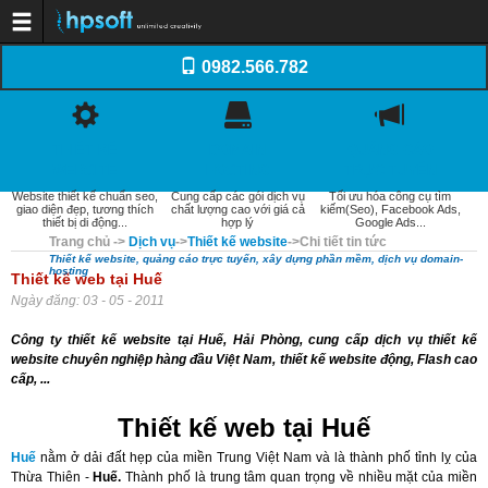
Trang chủ
0982.566.782
Dịch vụ
Thiết kế website
Dịch vụ Tên miền
Dịch vụ Web Hosting
Dịch vụ SEO
THIẾT KẾ
DOMAIN
QUẢNG CÁO
Email doanh nghiệp
Dịch vụ quản trị website
WEBSITE
HOSTING
TRỰC TUYẾN
Xây dựng phần mềm
Website thiết kế chuẩn seo,
Cung cấp các gói dịch vụ
Tối ưu hóa công cụ tìm
Thiết kế Logo, Profile
giao diện đẹp, tương thích
chất lượng cao với giá cả
kiếm(Seo), Facebook Ads,
Khách hàng
thiết bị di động...
hợp lý
Google Ads...
Kiến thức
Trang chủ
->
Dịch vụ
->
Thiết kế website
->
Chi tiết tin tức
Kiến thức Website
Thiết kế website, quảng cáo trực tuyến, xây dựng phần mềm, dịch vụ domain-
Domain - WebHosting
hosting
Thiết kế web tại Huế
Internet và Email
Quản trị website
Ngày đăng: 03 - 05 - 2011
Tối ưu hóa web (SEO)
Thương mại điện tử
Công ty thiết kế website tại Huế, Hải Phòng, cung cấp dịch vụ thiết kế
Tài liệu thiết kế Web
website chuyên nghiệp hàng đầu Việt Nam, thiết kế website động, Flash cao
Báo giá
cấp, ...
Thiết kế website
Quảng cáo trực tuyến
Domain-Hosting
Thiết kế web tại Huế
Quản trị website
Liên hệ
Huế
nằm ở dải đất hẹp của miền Trung Việt Nam và là thành phố tỉnh lỵ của
Thừa Thiên -
Huế.
Thành phố là trung tâm quan trọng về nhiều mặt của miền