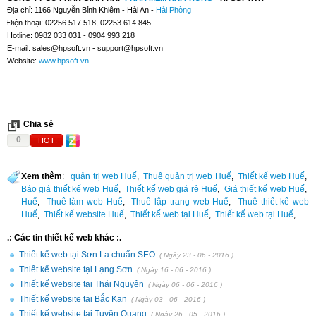
Địa chỉ: 1166 Nguyễn Bỉnh Khiêm - Hải An -
Hải Phòng
Điện thoại: 02256.517.518, 02253.614.845
Hotline: 0982 033 031 - 0904 993 218
E-mail:
sales@hpsoft.vn
-
support@hpsoft.vn
Website:
www.hpsoft.vn
Chia sẻ
0
HOT!
Xem thêm
:
quản trị web Huế
,
Thuê quản trị web Huế
,
Thiết kế web Huế
,
Báo giá thiết kế web Huế
,
Thiết kế web giá rẻ Huế
,
Giá thiết kế web Huế
,
Huế
,
Thuê làm web Huế
,
Thuê lập trang web Huế
,
Thuê thiết kế web
Huế
,
Thiết kế website Huế
,
Thiết kế web tại Huế
,
Thiết kế web tại Huế
,
.: Các tin thiết kế web khác :.
Thiết kế web tại Sơn La chuẩn SEO
( Ngày 23 - 06 - 2016 )
Thiết kế website tại Lạng Sơn
( Ngày 16 - 06 - 2016 )
Thiết kế website tại Thái Nguyên
( Ngày 06 - 06 - 2016 )
Thiết kế website tại Bắc Kạn
( Ngày 03 - 06 - 2016 )
Thiết kế website tại Tuyên Quang
( Ngày 26 - 05 - 2016 )