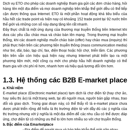
Dịch vụ ETO cho phép các doanh nghiệp tham gia gửi các đơn chào hàng, hỏi
hàng lên một địa điểm và mọi doanh nghiệp trên khắp thế giới đều có thể tiếp
cận được thông qua Internet. ETO là một phần hoạt động khá tiêu biểu của
hầu hết các trade point và hiện nay có khoảng 152 trade point tại 92 nước trên
thế giới và những con số này đang tăng lên rất nhanh.
Đây thực chất là một ứng dụng của thương mại truyền thống trên Internet khi
đưa các yêu cầu chào mua và chào bán lên mạng. Trong thương mại truyền
thống, khi các doanh nghiệp muốn chào bán (offer) hay chào mua (inquiry) thì
phải thực hiện trên các phương tiện truyền thông (mass communication media)
như tivi, đài, báo, tạp chí, fax, điện thoại hoặc hội chợ, triển lãm. Các phương
tiện trên vẫn còn hiệu quả hiện nay, nhưng Internet phát triển tạo ra một
phương tiện mới, một công cụ mới cho phép hầu hết doanh nghiệp có thể
tham gia với chi phí rẻ hơn, nhanh hơn và hiệu quả tương đối lớn hơn.
1.3. Hệ thống các B2B E-market place
a. Khái niệm
E-market place (Electronic market place) tạm dịch là chợ điện tử (hay chợ ảo,
hay siêu thị ảo) là một trang web, tại đó người mua, người bán gặp nhau, trao
đổi và giao dịch. Trong giai đoạn này, có thể thấy rõ là e-market place chưa
được phát triển rộng để hiểu là thị trường điện tử với đầy đủ các ý nghĩa của
thị trường nhưng với ý nghĩa là một địa điểm để các nhu cầu có thể được đáp
ứng, chợ điện tử có những ưu thế to lớn hơn nhiều so với chợ truyền thống.
b. Đặc điểm của Emarketplace
- Địa điểm để người mua và bán trên khắp thế giới gặp nhau