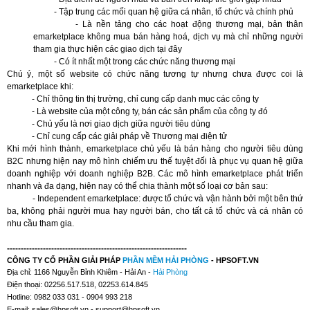
- Tập trung các mối quan hệ giữa cá nhân, tổ chức và chính phủ
- Là nền tảng cho các hoạt động thương mại, bản thân
emarketplace không mua bán hàng hoá, dịch vụ mà chỉ những người
tham gia thực hiện các giao dịch tại đây
- Có ít nhất một trong các chức năng thương mại
Chú ý, một số website có chức năng tương tự nhưng chưa được coi là
emarketplace khi:
- Chỉ thông tin thị trường, chỉ cung cấp danh mục các công ty
- Là website của một công ty, bán các sản phẩm của công ty đó
- Chủ yếu là nơi giao dịch giữa người tiêu dùng
- Chỉ cung cấp các giải pháp về Thương mại điện tử
Khi mới hình thành, emarketplace chủ yếu là bán hàng cho người tiêu dùng
B2C nhưng hiện nay mô hình chiếm ưu thế tuyệt đối là phục vụ quan hệ giữa
doanh nghiệp với doanh nghiệp B2B. Các mô hình emarketplace phát triển
nhanh và đa dạng, hiện nay có thể chia thành một số loại cơ bản sau:
- Independent emarketplace: được tổ chức và vận hành bởi một bên thứ
ba, không phải người mua hay người bán, cho tất cả tổ chức và cá nhân có
nhu cầu tham gia.
-----------------------------------------------------------------
CÔNG TY CỔ PHẦN GIẢI PHÁP
PHẦN MỀM
HẢI PHÒNG
- HPSOFT.VN
Địa chỉ: 1166 Nguyễn Bỉnh Khiêm - Hải An -
Hải Phòng
Điện thoại: 02256.517.518, 02253.614.845
Hotline: 0982 033 031 - 0904 993 218
E-mail:
sales@hpsoft.vn
-
support@hpsoft.vn