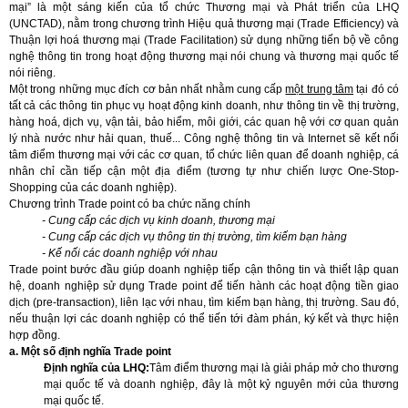
mại” là một sáng kiến của tổ chức Thương mại và Phát triển của LHQ
(UNCTAD), nằm trong chương trình Hiệu quả thương mại (Trade Efficiency) và
Thuận lợi hoá thương mại (Trade Facilitation) sử dụng những tiến bộ về công
nghệ thông tin trong hoạt động thương mại nói chung và thương mại quốc tế
nói riêng.
Một trong những mục đích cơ bản nhất nhằm cung cấp
một trung tâm
tại đó có
tất cả các thông tin phục vụ hoạt động kinh doanh, như thông tin về thị trường,
hàng hoá, dịch vụ, vận tải, bảo hiểm, môi giới, các quan hệ với cơ quan quản
lý nhà nước như hải quan, thuế... Công nghệ thông tin và Internet sẽ kết nối
tâm điểm thương mại với các cơ quan, tổ chức liên quan để doanh nghiệp, cá
nhân chỉ cần tiếp cận một địa điểm (tương tự như chiến lược One-Stop-
Shopping của các doanh nghiệp).
Chương trình Trade point có ba chức năng chính
- Cung cấp các dịch vụ kinh doanh, thương mại
- Cung cấp các dịch vụ thông tin thị trường, tìm kiếm bạn hàng
- Kế nối các doanh nghiệp với nhau
Trade point bước đầu giúp doanh nghiệp tiếp cận thông tin và thiết lập quan
hệ, doanh nghiệp sử dụng Trade point để tiến hành các hoạt động tiền giao
dịch (pre-transaction), liên lạc với nhau, tìm kiếm bạn hàng, thị trường. Sau đó,
nếu thuận lợi các doanh nghiệp có thể tiến tới đàm phán, ký kết và thực hiện
hợp đồng.
a. Một số định nghĩa Trade point
Định nghĩa của LHQ:
Tâm điểm thương mại là giải pháp mở cho thương
mại quốc tế và doanh nghiệp, đây là một kỷ nguyên mới của thương
mại quốc tế.