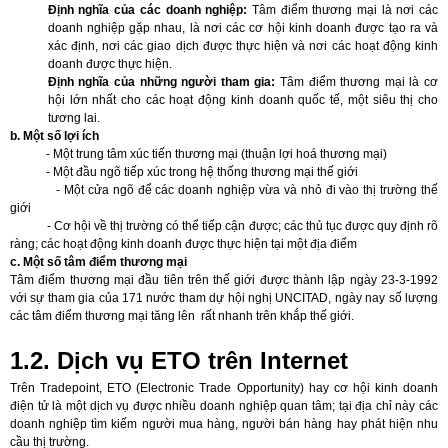
Định nghĩa của các doanh nghiệp:
Tâm điểm thương mại là nơi các
doanh nghiệp gặp nhau, là nơi các cơ hội kinh doanh được tạo ra và
xác định, nơi các giao dịch được thực hiện và nơi các hoạt động kinh
doanh được thực hiện.
Định nghĩa của những người tham gia:
Tâm điểm thương mại là cơ
hội lớn nhất cho các hoạt động kinh doanh quốc tế, một siêu thị cho
tương lai.
b. Một số lợi ích
- Một trung tâm xúc tiến thương mại (thuận lợi hoá thương mại)
- Một đầu ngõ tiếp xúc trong hệ thống thương mại thế giới
- Một cửa ngõ để các doanh nghiệp vừa và nhỏ đi vào thị trường thế
giới
- Cơ hội về thị trường có thể tiếp cận được; các thủ tục được quy định rõ
ràng; các hoạt động kinh doanh được thực hiện tại một địa điểm
c. Một số tâm điểm thương mại
Tâm điểm thương mại đầu tiên trên thế giới được thành lập ngày 23-3-1992
với sự tham gia của 171 nước tham dự hội nghị UNCITAD, ngày nay số lượng
các tâm điểm thương mại tăng lên rất nhanh trên khắp thế giới.
1.2. Dịch vụ ETO trên Internet
Trên Tradepoint, ETO (Electronic Trade Opportunity) hay cơ hội kinh doanh
điện tử là một dịch vụ được nhiều doanh nghiệp quan tâm; tại địa chỉ này các
doanh nghiệp tìm kiếm người mua hàng, người bán hàng hay phát hiện nhu
cầu thị trường.