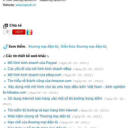
Website:
www.hpsoft.vn
Chia sẻ
0
HOT!
Xem thêm
:
thương mại điện tử
,
Kiến thức thương mại điện tử
,
.: Các tin thiết kế web khác :.
Mô hình kinh doanh của Paypal
( Ngày 08 - 01 - 2013 )
Các yếu tố của mô hình kinh doanh eBay
( Ngày 05 - 01 - 2013 )
Mô hình kinh doanh của eBay.com
( Ngày 05 - 01 - 2013 )
Tìm hiểu về thành công của Amazon.com
( Ngày 04 - 01 - 2013 )
Xây dựng một mô hình chợ ảo phù hợp điều kiện Việt Nam – kinh nghiệm
từ Alibaba.com
( Ngày 04 - 01 - 2013 )
Sử dụng Internet bán hàng vào một số thị trường trọng điểm
( Ngày 03 - 01 -
2013 )
Tìm kiếm thị trường và bạn hàng trên Internet
( Ngày 03 - 01 - 2013 )
Khái niệm chung về Thương mại điện tử
( Ngày 03 - 01 - 2013 )
Hạn chế của thương mại điện tử
( Ngày 03 - 09 - 2011 )