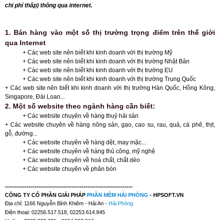
chi phí thấp) thông qua internet.
1. Bán hàng vào một số thị trường trọng điểm trên thế giới
qua Internet
+ Các web site nên biết khi kinh doanh với thị trường Mỹ
+ Các web site nên biết khi kinh doanh với thị trường Nhật Bản
+ Các web site nên biết khi kinh doanh với thị trường EU
+ Các web site nên biết khi kinh doanh với thị trường Trung Quốc
+ Các web site nên biết khi kinh doanh với thị trường Hàn Quốc, Hồng Kông,
Singapore, Đài Loan...
2. Một số website theo ngành hàng cần biết:
+ Các website chuyên về hàng thuỷ hải sản
+ Các website chuyên về hàng nông sản, gạo, cao su, rau, quả, cà phê, thịt,
gỗ, đường...
+ Các website chuyên về hàng dệt, may mặc...
+ Các website chuyên về hàng thủ công, mỹ nghệ
+ Các website chuyên về hoá chất, chất dẻo
+ Các website chuyên về phân bón
-----------------------------------------------------------------
CÔNG TY CỔ PHẦN GIẢI PHÁP
PHẦN MỀM
HẢI PHÒNG
- HPSOFT.VN
Địa chỉ: 1166 Nguyễn Bỉnh Khiêm - Hải An -
Hải Phòng
Điện thoại: 02256.517.518, 02253.614.845