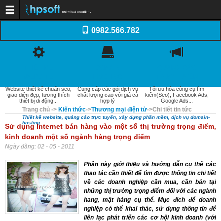
Trang chủ
0982.566.782
Dịch vụ
Thiết kế website
Dịch vụ Tên miền
Dịch vụ Web Hosting
Dịch vụ SEO
THIẾT KẾ
DOMAIN
QUẢNG CÁO
Email doanh nghiệp
Dịch vụ quản trị website
WEBSITE
HOSTING
TRỰC TUYẾN
Xây dựng phần mềm
Website thiết kế chuẩn seo,
Cung cấp các gói dịch vụ
Tối ưu hóa công cụ tìm
Thiết kế Logo, Profile
giao diện đẹp, tương thích
chất lượng cao với giá cả
kiếm(Seo), Facebook Ads,
Khách hàng
thiết bị di động...
hợp lý
Google Ads...
Kiến thức
Trang chủ
->
Kiến thức
->
Thương mại điện tử
->
Chi tiết tin tức
Kiến thức Website
Thiết kế website, quảng cáo trực tuyến, xây dựng phần mềm, dịch vụ domain-
Domain - WebHosting
hosting
Sử dụng Internet bán hàng vào một số thị trường trọng điểm,
Internet và Email
Quản trị website
kinh doanh một số ngành hàng trọng điểm
Tối ưu hóa web (SEO)
Ngày đăng: 02 - 05 - 2011
Thương mại điện tử
Tài liệu thiết kế Web
Báo giá
Phần này giới thiệu và hướng dẫn cụ thể các
Thiết kế website
thao tác cần thiết để tìm được thông tin chi tiết
Quảng cáo trực tuyến
về các doanh nghiệp cần mua, cần bán tại
Domain-Hosting
những thị trường trọng điểm đối với các ngành
Quản trị website
hang, mặt hàng cụ thể. Mục đích để doanh
Liên hệ
nghiệp có thể khai thác, sử dụng thông tin để
liên lạc phát triển các cơ hội kinh doanh (với