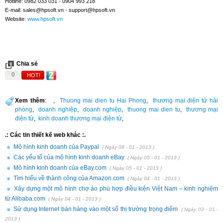
Hotline: 0982 033 031 - 0904 993 218
E-mail:
sales@hpsoft.vn
-
support@hpsoft.vn
Website:
www.hpsoft.vn
Chia sẻ
0
HOT!
Xem thêm
:
,
Thuong mai dien tu Hai Phong
,
thương mại điện tử hải
phòng
,
doanh nghiệp
,
doanh nghiệp
,
thuong mai dien tu
,
thương mại
điện tử
,
kinh doanh thương mại điện tử
,
.: Các tin thiết kế web khác :.
Mô hình kinh doanh của Paypal
( Ngày 08 - 01 - 2013 )
Các yếu tố của mô hình kinh doanh eBay
( Ngày 05 - 01 - 2013 )
Mô hình kinh doanh của eBay.com
( Ngày 05 - 01 - 2013 )
Tìm hiểu về thành công của Amazon.com
( Ngày 04 - 01 - 2013 )
Xây dựng một mô hình chợ ảo phù hợp điều kiện Việt Nam – kinh nghiệm
từ Alibaba.com
( Ngày 04 - 01 - 2013 )
Sử dụng Internet bán hàng vào một số thị trường trọng điểm
( Ngày 03 - 01 -
2013 )