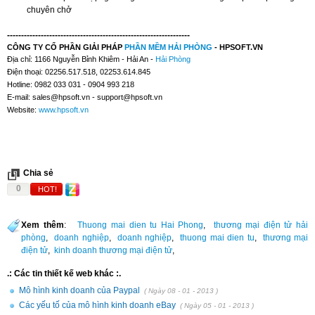
chuyên chở
-----------------------------------------------------------------
CÔNG TY CỔ PHẦN GIẢI PHÁP
PHẦN MỀM
HẢI PHÒNG
- HPSOFT.VN
Địa chỉ: 1166 Nguyễn Bỉnh Khiêm - Hải An -
Hải Phòng
Điện thoại: 02256.517.518, 02253.614.845
Hotline: 0982 033 031 - 0904 993 218
E-mail:
sales@hpsoft.vn
-
support@hpsoft.vn
Website:
www.hpsoft.vn
Chia sẻ
0
HOT!
Xem thêm
:
Thuong mai dien tu Hai Phong
,
thương mại điện tử hải
phòng
,
doanh nghiệp
,
doanh nghiệp
,
thuong mai dien tu
,
thương mại
điện tử
,
kinh doanh thương mại điện tử
,
.: Các tin thiết kế web khác :.
Mô hình kinh doanh của Paypal
( Ngày 08 - 01 - 2013 )
Các yếu tố của mô hình kinh doanh eBay
( Ngày 05 - 01 - 2013 )