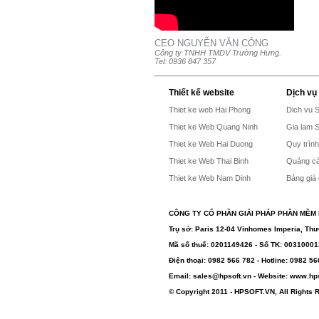
CEO NGUYỄN VĂN CÔNG
Công ty TNHH TMDV Trường Hưng.
Tel: 0936 847 357
Thiết kế website
Dịch vụ
Thiet ke web Hai Phong
Dich vu 
Thiet ke Web Quang Ninh
Gia lam 
Thiet ke Web Hai Duong
Quy trìn
Thiet ke Web Thai Binh
Quảng cá
Thiet ke Web Nam Dinh
Bảng giá
CÔNG TY CỔ PHẦN GIẢI PHÁP PHẦN MỀM 
Trụ sở: Paris 12-04 Vinhomes Imperia, Th
Mã số thuế: 0201149426 - Số TK: 0031000
Điện thoại: 0982 566 782 - Hotline: 0982 5
Email:
sales@hpsoft.vn
- Website: www.hps
© Copyright 2011 - HPSOFT.VN, All Rights 