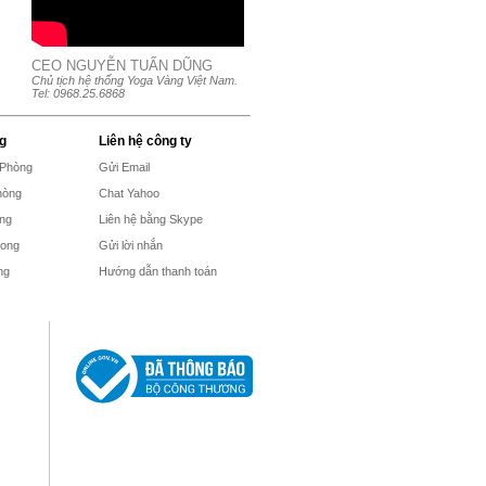
CEO NGUYỄN TUẤN DŨNG
Chủ tịch hệ thống Yoga Vàng Việt Nam.
Tel: 0968.25.6868
g
Liên hệ công ty
 Phòng
Gửi Email
hòng
Chat Yahoo
ong
Liên hệ bằng Skype
hong
Gửi lời nhắn
ng
Hướng dẫn thanh toán