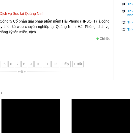
Thi
Thi
Dịch vụ Seo tại Quảng Ninh
Na
Công ty Cổ phần giải pháp phần mềm Hải Phòng (HPSOFT) là công
Thi
ty thiết kế web chuyên nghiệp tại Quảng Ninh, Hải Phòng, dịch vụ
Thi
đăng ký tên miền, dịch...
Chi tiết
5
6
7
8
9
10
11
12
Tiếp
Cuối
i