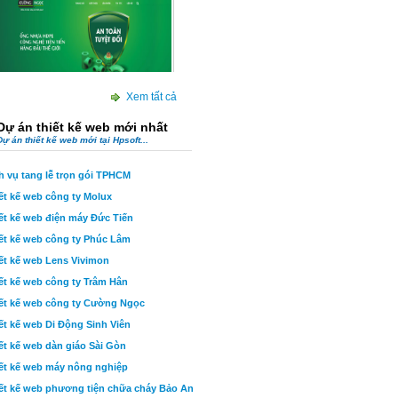
t kế web công ty Cường Ngọc
Xem tất cả
Dự án thiết kế web mới nhất
Dự án thiết kế web mới tại Hpsoft...
h vụ tang lễ trọn gói TPHCM
ết kế web công ty Molux
t kế web công ty Molux
ết kế web điện máy Đức Tiến
ết kế web công ty Phúc Lâm
ết kế web Lens Vivimon
ết kế web công ty Trâm Hân
ết kế web công ty Cường Ngọc
ết kế web Di Động Sinh Viên
ết kế web dàn giáo Sài Gòn
ết kế web máy nông nghiệp
ết kế web phương tiện chữa cháy Bảo An