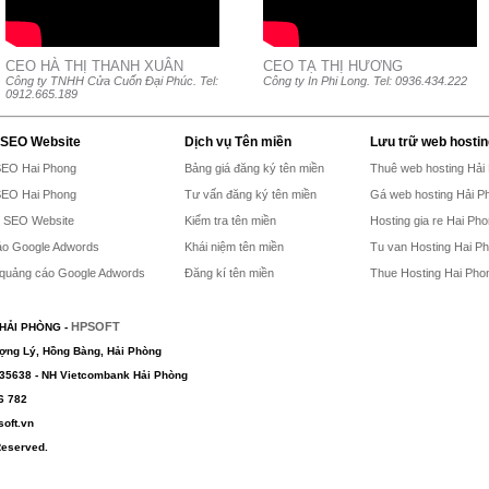
CEO HÀ THỊ THANH XUÂN
CEO TẠ THỊ HƯƠNG
Công ty TNHH Cửa Cuốn Đại Phúc. Tel:
Công ty In Phi Long. Tel: 0936.434.222
0912.665.189
 SEO Website
Dịch vụ Tên miền
Lưu trữ web hostin
SEO Hai Phong
Bảng giá đăng ký tên miền
Thuê web hosting Hải
SEO Hai Phong
Tư vấn đăng ký tên miền
Gá web hosting Hải P
h SEO Website
Kiểm tra tên miền
Hosting gia re Hai Ph
o Google Adwords
Khái niệm tên miền
Tu van Hosting Hai P
 quảng cáo Google Adwords
Đăng kí tên miền
Thue Hosting Hai Pho
HPSOFT
HẢI PHÒNG -
ượng Lý, Hồng Bàng, Hải Phòng
135638 - NH Vietcombank Hải Phòng
66 782
oft.vn
Reserved.