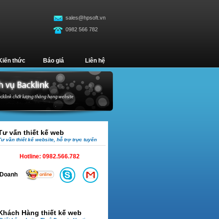
sales@hpsoft.vn
0982 566 782
Kiến thức
Báo giá
Liên hệ
Tư vấn thiết kế web
Tư vần thiết kế website, hỗ trợ trực tuyến
Hotline:
0982.566.782
Doanh
Khách Hàng thiết kế web