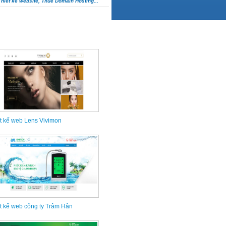
Thiết kế website, Thuê Domain Hosting...
t kế web Lens Vivimon
t kế web công ty Trâm Hân